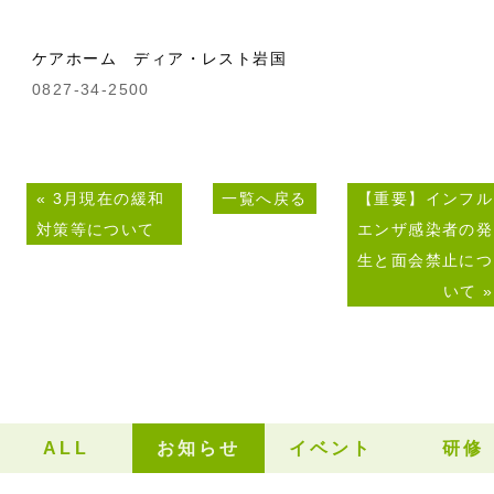
ケアホーム ディア・レスト岩国
0827-34-2500
«
3月現在の緩和
一覧へ戻る
【重要】インフル
対策等について
エンザ感染者の発
生と面会禁止につ
いて
»
ALL
お知らせ
イベント
研修